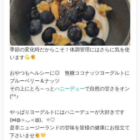
季節の変化時だからこそ！体調管理にはさらに気を使
います
おやつもヘルシーに◎ 無糖ココナッツヨーグルトに
ブルーベリー＆ナッツ
その上にとろ～っと
ハニーデュー
で自然の甘さをオン
(^^♪
やっぱりヨーグルトにはハニーデューが大好きです
(⋈◍＞◡＜◍)。✧♡
是非ニュージーランドの甘味を皆様の健康にお役立て
下さいませ