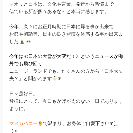
マオリと日本は、文化や言葉、発音から習慣まで
似ている所が多々あるな～と本当に感じます。
今年、久々にお正月時期に日本に帰る事が出来て
お節や初詣等、日本の良き習慣を体感する事が出来ま
した
今年は≪日本の大雪が大変だ！》というニュースが海
外でも飛び回り
ニュージーランドでも、たくさんの方から「日本大丈
夫？」と聞かれます
❄
日々是好日。
皆様にとって、今日もかげがえのない一日であります
ように。
マヌカハニー
で温まり、お身体ご自愛下さいm(_
_)m