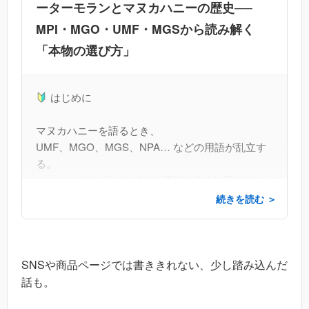
ーターモランとマヌカハニーの歴史──
MPI・MGO・UMF・MGSから読み解く
「本物の選び方」
はじめに
マヌカハニーを語るとき、
UMF、MGO、MGS、NPA… などの用語が乱立す
る。
しかし、その “出どころ” を理解する人は驚くほど
少ない。
続きを読む ＞
実は、これらのほとんどが ひとりの科学者の発見
に行きつく。
その科学者の名は ピーター・モラン（Peter
SNSや商品ページでは書ききれない、少し踏み込んだ
Molan）博士。
話も。
マヌカハニーの世界を根底から変えた人物だ……