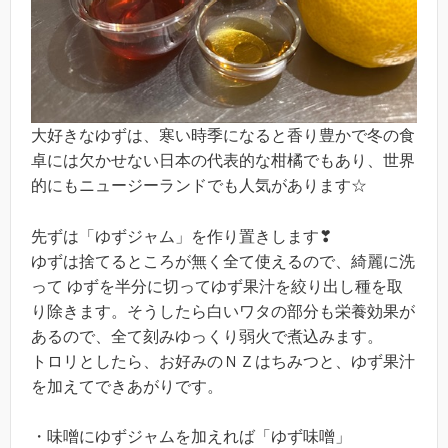
大好きなゆずは、寒い時季になると香り豊かで冬の食
卓には欠かせない日本の代表的な柑橘でもあり、世界
的にもニュージーランドでも人気があります☆
先ずは「ゆずジャム」を作り置きします❣
ゆずは捨てるところが無く全て使えるので、綺麗に洗
って ゆずを半分に切ってゆず果汁を絞り出し種を取
り除きます。そうしたら白いワタの部分も栄養効果が
あるので、全て刻みゆっくり弱火で煮込みます。
トロリとしたら、お好みのＮＺはちみつと、ゆず果汁
を加えてできあがりです。
・味噌にゆずジャムを加えれば「ゆず味噌」