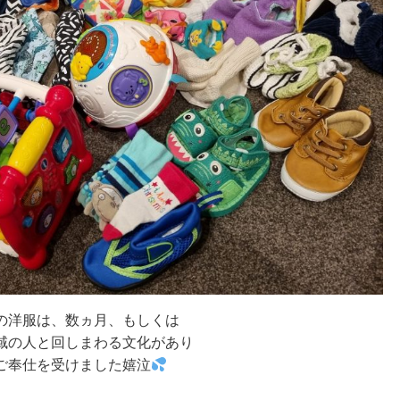
の洋服は、数ヵ月、もしくは
域の人と回しまわる文化があり
ご奉仕を受けました嬉泣