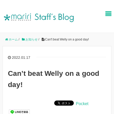
ホーム
/
お知らせ
/
Can't beat Welly on a good day!
2022.01.17
Can’t beat Welly on a good
day!
Pocket