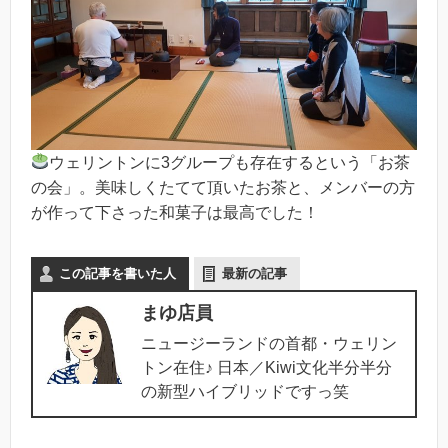
ウェリントンに3グループも存在するという「お茶
の会」。美味しくたてて頂いたお茶と、メンバーの方
が作って下さった和菓子は最高でした！
この記事を書いた人
最新の記事
まゆ店員
ニュージーランドの首都・ウェリン
トン在住♪ 日本／Kiwi文化半分半分
の新型ハイブリッドですっ笑