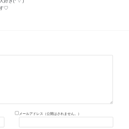
好き(*'▽')
す♡
メールアドレス（公開はされません。）