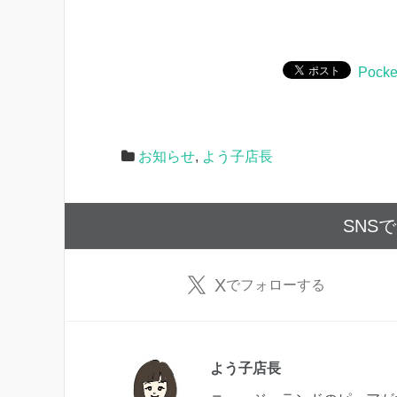
Pocke
お知らせ
,
よう子店長
SNS
X
でフォローする
よう子店長