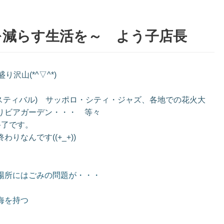
を減らす生活を～ よう子店長
沢山(*^▽^*)
スティバル) サッポロ・シティ・ジャズ、各地での花火大
通りビアガーデン・・・ 等々
終了です。
なんです((+_+))
場所にはごみの問題が・・・
海を持つ