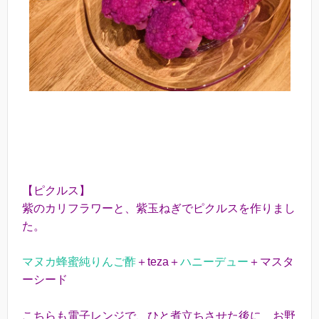
【ピクルス】
紫のカリフラワーと、紫玉ねぎでピクルスを作りまし
た。
マヌカ蜂蜜純りんご酢
＋teza＋
ハニーデュー
＋マスタ
ーシード
こちらも電子レンジで、ひと煮立ちさせた後に お野