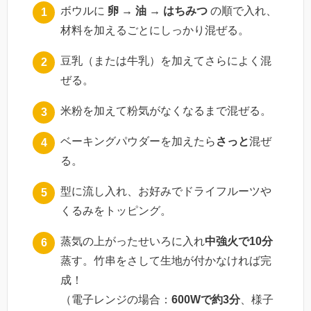
ボウルに
卵 → 油 → はちみつ
の順で入れ、
材料を加えるごとにしっかり混ぜる。
豆乳（または牛乳）を加えてさらによく混
ぜる。
米粉を加えて粉気がなくなるまで混ぜる。
ベーキングパウダーを加えたら
さっと
混ぜ
る。
型に流し入れ、お好みでドライフルーツや
くるみをトッピング。
蒸気の上がったせいろに入れ
中強火で10分
蒸す。竹串をさして生地が付かなければ完
成！
（電子レンジの場合：
600Wで約3分
、様子