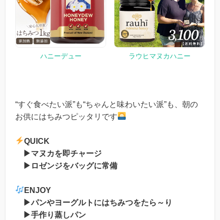
ハニーデュー
ラウヒマヌカハニー
“すぐ食べたい派”も“ちゃんと味わいたい派”も、朝の
お供にはちみつピッタリです
QUICK
▶マヌカを即チャージ
▶ロゼンジをバッグに常備
ENJOY
▶パンやヨーグルトにはちみつをたら～り
▶手作り蒸しパン