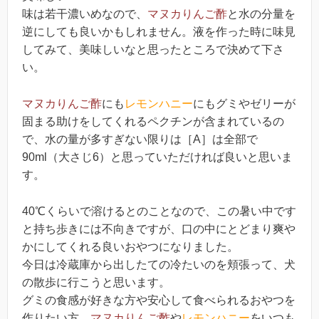
味は若干濃いめなので、
マヌカりんご酢
と水の分量を
逆にしても良いかもしれません。液を作った時に味見
してみて、美味しいなと思ったところで決めて下さ
い。
マヌカりんご酢
にも
レモンハニー
にもグミやゼリーが
固まる助けをしてくれるペクチンが含まれているの
で、水の量が多すぎない限りは［A］は全部で
90ml（大さじ6）と思っていただければ良いと思いま
す。
40℃くらいで溶けるとのことなので、この暑い中です
と持ち歩きには不向きですが、口の中にとどまり爽や
かにしてくれる良いおやつになりました。
今日は冷蔵庫から出したての冷たいのを頬張って、犬
の散歩に行こうと思います。
グミの食感が好きな方や安心して食べられるおやつを
作りたい方、
マヌカりんご酢
や
レモンハニー
をいつも