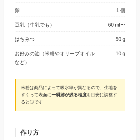
卵
1 個
豆乳（牛乳でも）
60 ml〜
はちみつ
50 g
お好みの油（米粉やオリーブオイル
10 g
など）
米粉は商品によって吸水率が異なるので、生地を
すくって表面に
一瞬跡が残る程度
を目安に調整す
ると◎です！
作り方