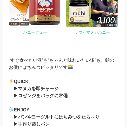
ハニーデュー
ラウヒマヌカハニー
“すぐ食べたい派”も“ちゃんと味わいたい派”も、朝の
お供にはちみつピッタリです
QUICK
▶マヌカを即チャージ
▶ロゼンジをバッグに常備
ENJOY
▶パンやヨーグルトにはちみつをたら～り
▶手作り蒸しパン