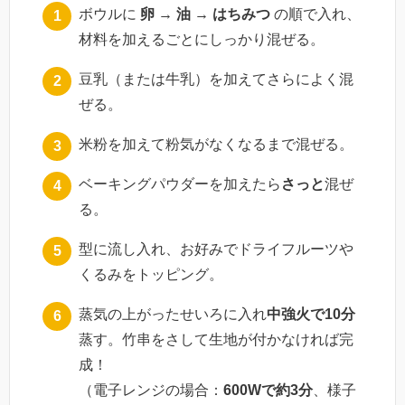
ボウルに
卵 → 油 → はちみつ
の順で入れ、
材料を加えるごとにしっかり混ぜる。
豆乳（または牛乳）を加えてさらによく混
ぜる。
米粉を加えて粉気がなくなるまで混ぜる。
ベーキングパウダーを加えたら
さっと
混ぜ
る。
型に流し入れ、お好みでドライフルーツや
くるみをトッピング。
蒸気の上がったせいろに入れ
中強火で10分
蒸す。竹串をさして生地が付かなければ完
成！
（電子レンジの場合：
600Wで約3分
、様子