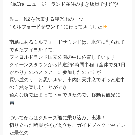
KiaOra! ニュージーランド在住のまき店員です(^^)/
先日、NZを代表する観光地の一つ
“ミルフォードサウンド”
に行ってきました
南島にあるミルフォードサウンドは、氷河に削られて
できたフィヨルドで、
フィヨルドランド国立公園の中に位置しています。
クイーンズタウンから片道約4時間半程（全体で丸1日
がかり）のバスツアーに参加したのですが
長い道のり…と思いきや、車内は天井窓でずっと道中
の自然を楽しむことができ
色んな所で止まって下車できたので、移動も観光に
ついてからはクルーズ船に乗り込み、出港！！
切り立った断崖がそびえ立ち、ガイドブックでみてい
た景色の