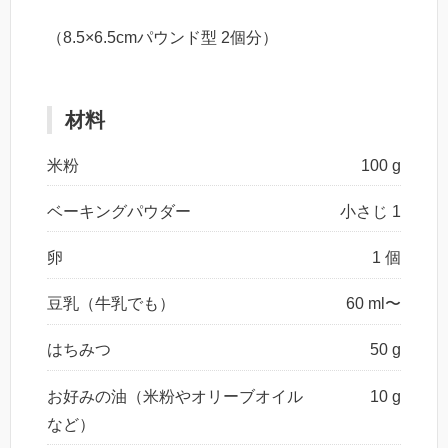
（8.5×6.5cmパウンド型 2個分）
材料
米粉
100 g
ベーキングパウダー
小さじ 1
卵
1 個
豆乳（牛乳でも）
60 ml〜
はちみつ
50 g
お好みの油（米粉やオリーブオイル
10 g
など）