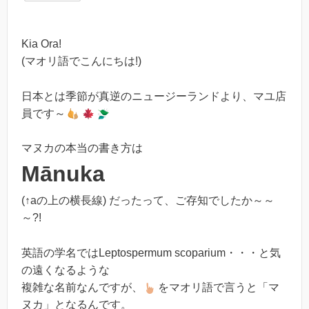
Kia Ora!
(マオリ語でこんにちは!)
日本とは季節が真逆のニュージーランドより、マユ店
員です～
マヌカの本当の書き方は
Mānuka
(↑aの上の横長線) だったって、ご存知でしたか～～
～?!
英語の学名ではLeptospermum scoparium・・・と気
の遠くなるような
複雑な名前なんですが、
をマオリ語で言うと「マ
ヌカ」となるんです。