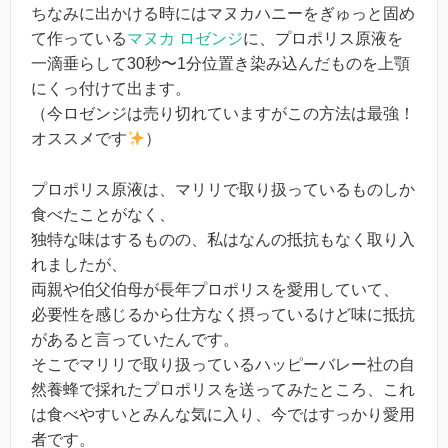
ちなみに出かける時にはマヌカハニーをぎゅっと固め
て作っている
マヌカ ロゼンジ
に、プロポリス原液を
一滴垂らして30秒〜1分位置き染み込んだものを上顎
にくっ付けて出ます。
（今ロゼンジは売り切れていますがこの方法は最強！
オススメです
）
プロポリス原液は、マリリで取り扱っているものしか
食べたことがなく、
独特な味はするものの、私はなんの抵抗もなく取り入
れましたが、
両親や伯父伯母が長年プロポリスを愛用していて、
必要性を感じるから仕方なく摂っているけど味に抵抗
があると言っていたんです。
そこでマリリで取り扱っているハッピーバレー社の自
然養蜂で採れたプロポリスを送ってみたところ、これ
は食べやすいとみんな気に入り、今ではすっかり愛用
者です。