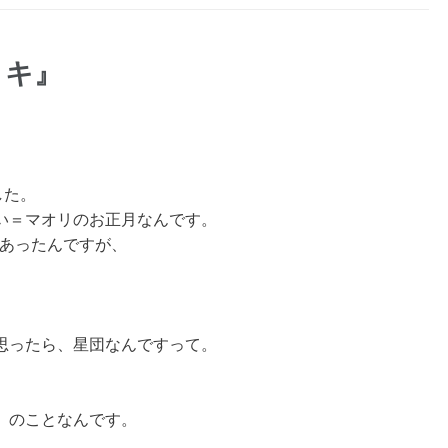
リキ』
した。
い＝マオリのお正月なんです。
とあったんですが、
、
思ったら、星団なんですって。
」のことなんです。