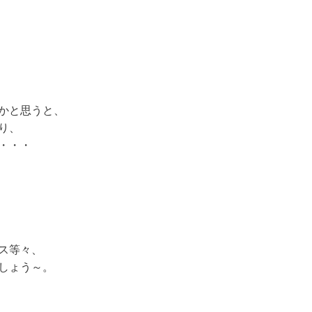
かと思うと、

、

・・

等々、

しょう～。
