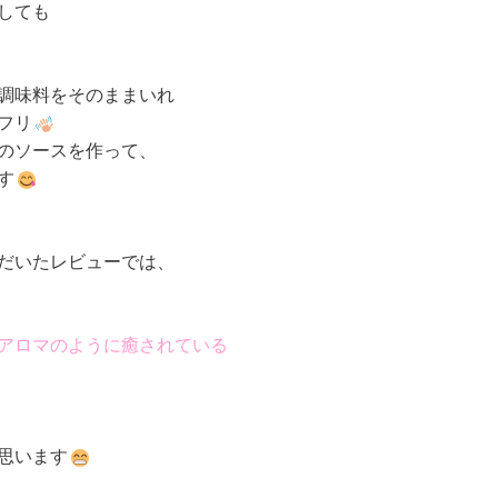
ても

調味料をそのままいれ

フリ
のソースを作って、

す
アロマのように癒されている
思います