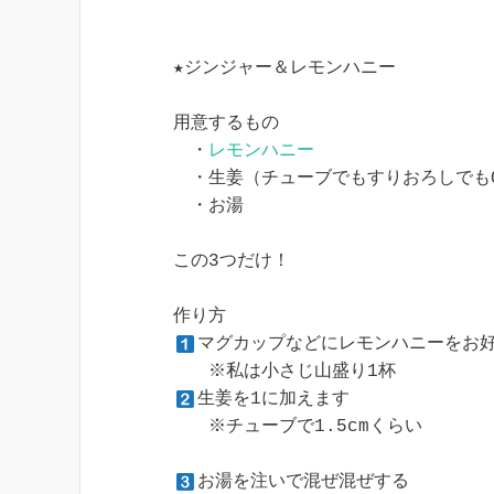
★ジンジャー＆レモンハニー

用意するもの

　・
レモンハニー
　・生姜（チューブでもすりおろしでもO
　・お湯

この3つだけ！

マグカップなどにレモンハニーをお好
生姜を1に加えます

　　※チューブで1.5cmくらい

お湯を注いで混ぜ混ぜする
