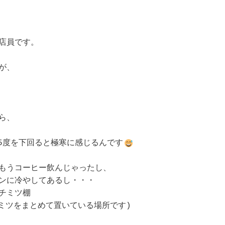
店員です。

、

、

5度を下回ると極寒に感じるんです
もうコーヒー飲んじゃったし、

ンに冷やしてあるし・・・

ミツ棚

ミツをまとめて置いている場所です)
