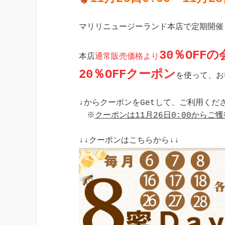
マリリニュージーランド本店で定期開催し
30％OFF
本店
通常販売価格より
20％OFFクーポン
を使って、お
↓からクーポンをGetして、ご利用くだ
　※
クーポンは11月26日0:00からご