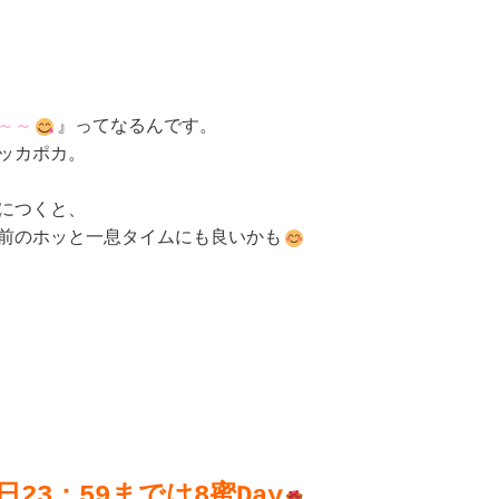


～～
』ってなるんです。

ッカポカ。

につくと、

前のホッと一息タイムにも良いかも
8日23：59までは8蜜Day