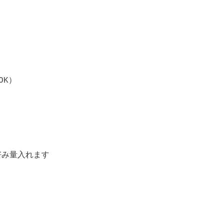
K）

み量入れます
