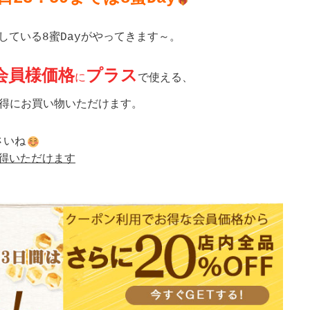
ている8蜜Dayがやってきます～。

の会員様価格
プラス
に
得にお買い物いただけます。

さいね
獲得いただけます