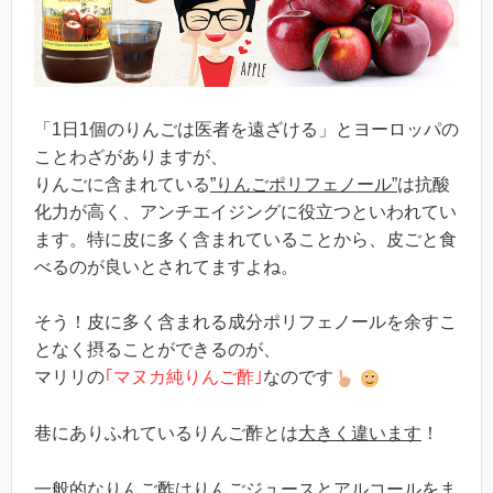
「1日1個のりんごは医者を遠ざける」とヨーロッパの
ことわざがありますが、
りんごに含まれている
”りんごポリフェノール”
は抗酸
化力が高く、アンチエイジングに役立つといわれてい
ます。特に皮に多く含まれていることから、皮ごと食
べるのが良いとされてますよね。
そう！皮に多く含まれる成分ポリフェノールを余すこ
となく摂ることができるのが、
マリリの
｢マヌカ純りんご酢｣
なのです
巷にありふれているりんご酢とは
大きく違います
！
一般的なりんご酢はりんごジュースとアルコールをま