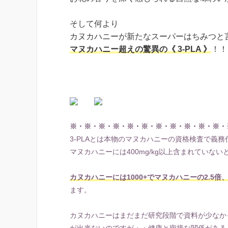
そして何より
カヌカハニーが新たなスーパーはちみつと
マヌカハニー超えの驚異の《 3-PLA 》
！！
※・※・※・※・※・※・※・※・※・※・※・
3-PLAとは本物のマヌカハニーの資格検査で義
マヌカハニーには400mg/kg以上含まれていな
カヌカハニーには1000+でマヌカハニーの2.5倍
ます。
カヌカハニーはまだまだ研究段階で資料が少なかっ
が出来ないのですが・・健康と密接な関係がある