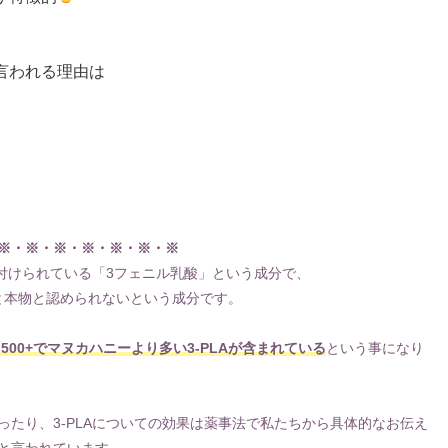
言われる理由は
※・※・※・※・※・※・※
務付けられている「3フェニル乳酸」という成分で、
いと本物と認められないという成分です。
、500+でマヌカハニーより多い3-PLAが含まれている
という事になり
たり、3-PLAについての効果は薬事法で私たちから具体的なお伝え
と言われています。