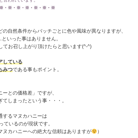
※・※・※・※・※・※・※
どの自然条件からバッチごとに色や風味が異なりますが、
す…といった事はありません。
してお召し上がり頂けたらと思います(^-^)
アしている
ちみつ
である事もポイント。
ニーとの価格差」ですが、
ぎてしまったという事・・・。
通するマヌカハニーは
まっているのが現状です。
マヌカハニーへの絶大な信頼はありますが
）