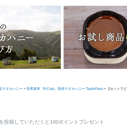
認定マヌカハニー
世界基準「B-Corp」取得マヌカハニー TaylorPass
【セットでどこよりもお得に！】マヌカハニー UMF10+ 250g 3本 UMF協会認定 MG261-511相当 
を投稿していただくと100ポイントプレゼント