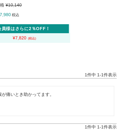
格
¥
10,140
7,980
税込
会員様はさらに2％OFF！
¥
7,820
1
件中
1
-
1
件表示
が痛いとき助かってます。

1
件中
1
-
1
件表示