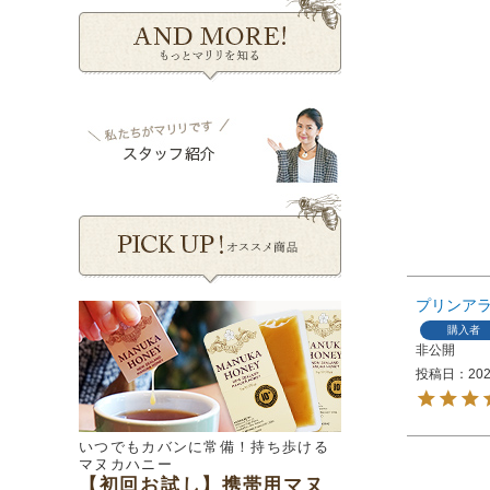
プリンア
購入者
非公開
投稿日
202
いつでもカバンに常備！持ち歩ける
マヌカハニー
【初回お試し】携帯用マヌ