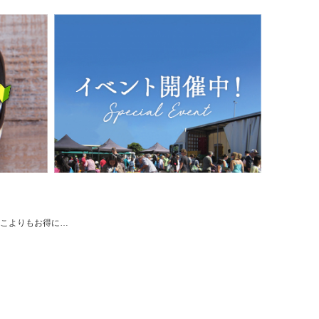
テイラーパス ＆ マリリ モノフローラル 生 はちみつ 非加熱 無添加 【本店限定！会員パスポートでさらに最大12％OFF】のレビュー