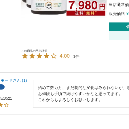
当店通常価
販売価格
¥
4.00
1
ラモード
1
始めて数カ月。まだ劇的な変化はみられないが、喉
お値段も手頃で続けやすいかなと思ってます。

5/10/21
これからもよろしくお願いします。