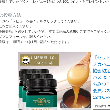
投稿していただくと、レビュー1件につき100ポイントをプレゼントい
の投稿方法
ージの「レビューを書く」をクリックしてください。
ムをご記入ください。
を5段階から選択していただき、本文に商品の感想やご要望をご記入く
ばプロフィールをご記入ください。
投稿は、1商品につき1回ご記入いただけます。
【セッ
ヌカハニー
協会認定 
パス ＆
ちみつ 
会員パ
12％OF
商品番号
m