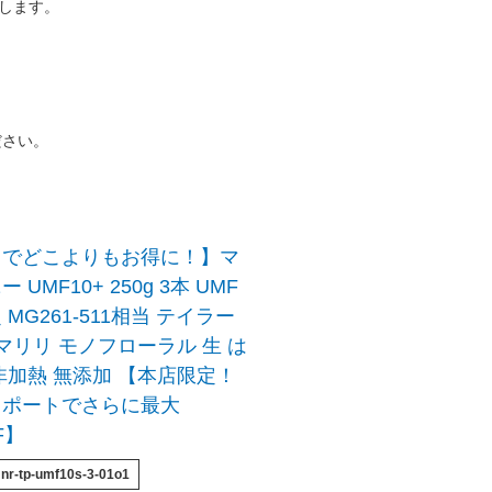
たします。
ださい。
トでどこよりもお得に！】マ
 UMF10+ 250g 3本 UMF
MG261-511相当 テイラー
 マリリ モノフローラル 生 は
非加熱 無添加 【本店限定！
スポートでさらに最大
F】
nr-tp-umf10s-3-01o1