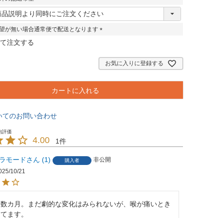
)
(
必
須
望が無い場合通常便で配送となります
)
(
て注文する
必
須
お気に入りに登録する
)
カートに入れる
いてのお問い合わせ
4.00
1
ラモード
1
非公開
購入者
025/10/21
て数カ月。まだ劇的な変化はみられないが、喉が痛いとき
てます。
