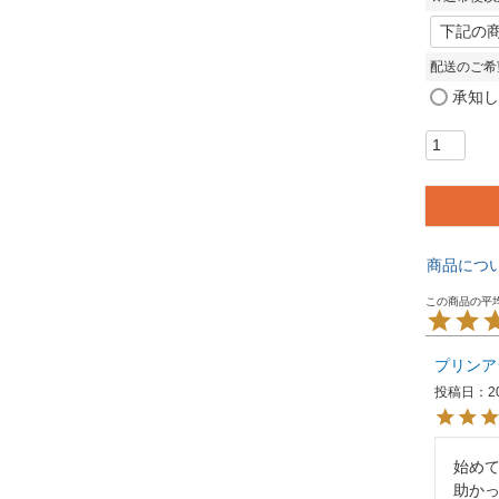
配送のご希
承知し
商品につ
プリンア
投稿日
2
始め
助かっ