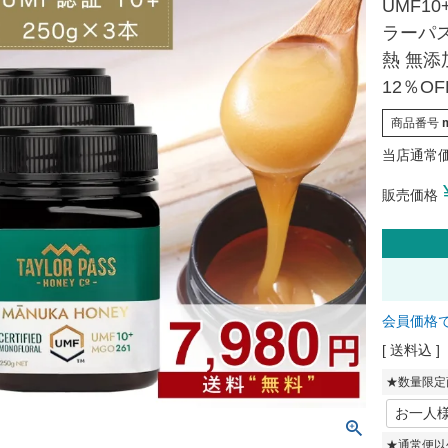
UMF10
ラーパス
熱 無
12％OF
商品番号
当店通常
販売価格
会員価格
送料込
★数量限定
★通常便以