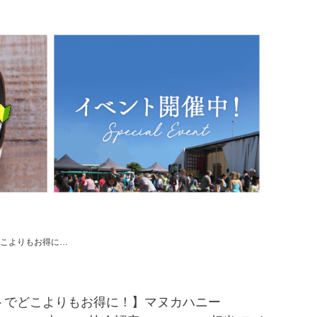
相当 テイラーパス ＆ マリリ モノフローラル 生 はちみつ 非加熱 無添加 【本店限定！会員パスポートでさらに最大12％OFF】
トでどこよりもお得に！】マヌカハニー