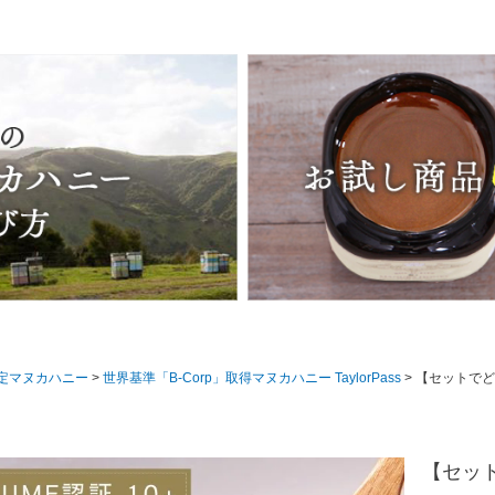
認定マヌカハニー
世界基準「B-Corp」取得マヌカハニー TaylorPass
【セットでどこよりもお得に！】マヌカハニー UMF10+ 250g 3本 UMF協会認定 MG261-511
【セッ