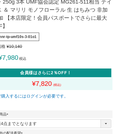
+ 250g 3本 UMF協会認定 MG261-511相当 テイ
 ＆ マリリ モノフローラル 生 はちみつ 非加
添加 【本店限定！会員パスポートでさらに最大
F】
mnr-tp-umf10s-3-01o1
価格
¥
10,140
¥
7,980
税込
会員様はさらに2％OFF！
¥
7,820
で購入するにはログインが必要です。
商品
(
必
須
外の配送希望