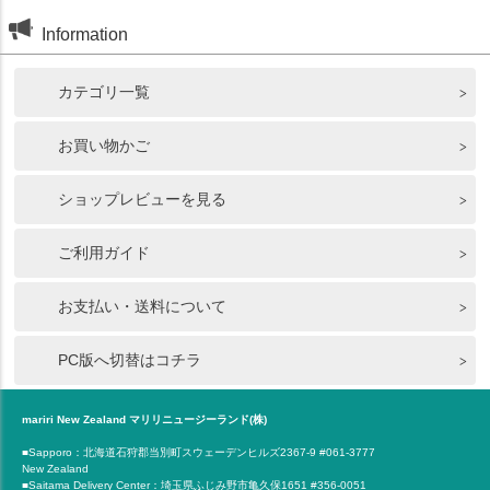
Information
カテゴリ一覧
お買い物かご
ショップレビューを見る
ご利用ガイド
お支払い・送料について
PC版へ切替はコチラ
mariri New Zealand マリリニュージーランド(株)
■Sapporo：北海道石狩郡当別町スウェーデンヒルズ2367-9 #061-3777
New Zealand
■Saitama Delivery Center：埼玉県ふじみ野市亀久保1651 #356-0051