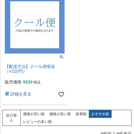
【配送方法】クール便発送
（+220円）
販売価格
¥
220
税込
詳細を見る
価格が安い順
価格が高い順
新着順
おすすめ順
並び替
え
レビューの多い順
9
件中
1
-
9
件表示