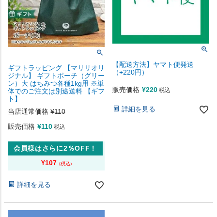
【配送方法】ヤマト便発送
ギフトラッピング 【マリリオリ
（+220円）
ジナル】 ギフトポーチ（グリー
ン）大 はちみつ各種1kg用 ※単
販売価格
¥
220
税込
体でのご注文は別途送料 【ギフ
ト】
詳細を見る
当店通常価格
¥
110
販売価格
¥
110
税込
会員様はさらに2％OFF！
¥
107
詳細を見る