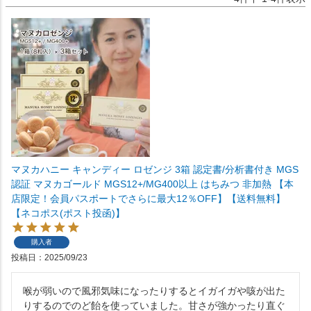
マヌカハニー キャンディー ロゼンジ 3箱 認定書/分析書付き MGS
認証 マヌカゴールド MGS12+/MG400以上 はちみつ 非加熱 【本
店限定！会員パスポートでさらに最大12％OFF】【送料無料】
【ネコポス(ポスト投函)】
購入者
投稿日
2025/09/23
喉が弱いので風邪気味になったりするとイガイガや咳が出た
りするのでのど飴を使っていました。甘さが強かったり直ぐ