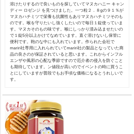
溶けたりするので良いものを探していてマヌカハニー キャン
ディー ロゼンジ を見つけました。一つ粒２．８gの９１％が
マヌカハチミツで栄養も抗菌性もありマヌカハチミツそのも
のです。喉を守りたいし強くしたいので毎日１錠使っていま
す。マヌカそのもの味です。喉にしっかり浸み込ませたいの
で１錠5分以上かけてなめています。直ぐ溶けないし保管に
便利です。鞄のな中にも入れています。作られた会社で
mariri社専用に入れられていてmariri社の製品となっていた商
品の良さのが保証されていると思います。これからインフル
エンザや風邪の心配な季節ですので厄介者の侵入を防ぐこと
も期待しています。ン値段が高いのでイベントの時に買うこ
とにしていますが普段でもお手頃な価格になるとうれしいで