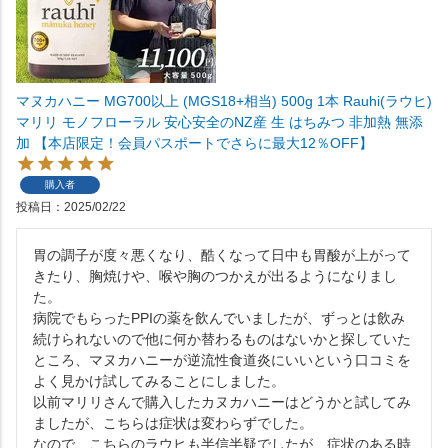
マヌカハニー MG700以上 (MGS18+相当) 500g 1本 Rauhi(ラウヒ)
マリリ モノフローラル 安心安全のNZ産 生 はちみつ 非加熱 無添
加 【本店限定！会員パスポートでさらに最大12％OFF】
購入者
投稿日
2025/02/22
胃の調子が度々悪くなり、酷くなって日中も胃酸が上がって
きたり、胸焼けや、喉や胸のつかえが出るようになりまし
た。

病院でもらったPPIの薬を飲んでいましたが、ずっとは飲み
続けられないので他に何か替わるものはないかと探していた
ところ、マヌカハニーが逆流性食道炎にいいという口コミを
よく見かけ試してみることにしました。

以前マリリさんで購入したカヌカハニーはどうかと試してみ
ましたが、こちらは症状は変わらずでした。

なので、こちらのラウヒも半信半疑でしたが、症状のある時