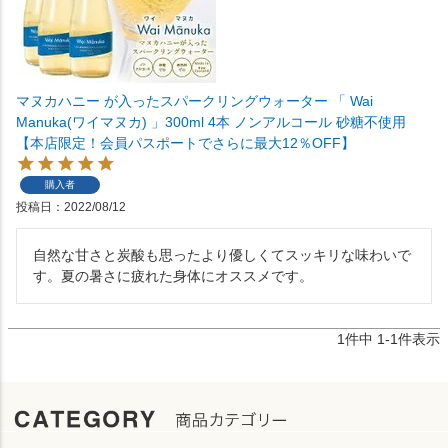
マヌカハニー が入ったスパークリングウォーター 「 Wai
Manuka(ワイマヌカ) 」300ml 4本 ノンアルコール 砂糖不使用
【本店限定！会員パスポートでさらに最大12％OFF】
購入者
投稿日
2022/08/12
自然な甘さと炭酸も思ったより優しくてスッキリな味わいで
1
件中
1
-
1
件表示