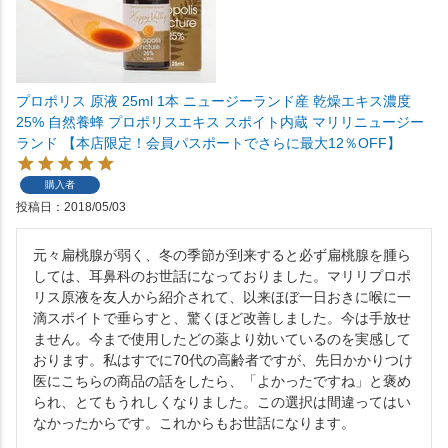
プロポリス 原液 25ml 1本 ニュージーランド産 乾燥エキス濃度
25% 自然養蜂 プロポリスエキス スポイト内蔵 マリリニュージー
ランド 【本店限定！会員パスポートでさらに最大12％OFF】
購入者
投稿日
2018/05/03
元々扁桃腺が弱く、冬の季節が到来すると必ず扁桃腺を腫ら
しては、耳鼻科のお世話になっておりました。マリリプロポ
リス原液を友人から紹介されて、以来ほぼ一日おきに喉に一
滴スポイトで垂らすと、驚くほど改善しました。今は手放せ
ません。今まで使用したどの薬より効いているのを実感して
おります。私はすでに70代の高齢者ですが、先日かかりつけ
医にこちらの商品の話をしたら、「よかったですね」と褒め
られ、とてもうれしくなりました。この選択は間違ってはい
なかったからです。これからもお世話になります。