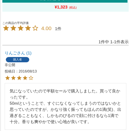
¥
1,323
4.00
1
1
件中
1
-
1
件表示
りんご
1
購入者
非公開
投稿日
2016/08/13
気になっていたので半額セールで購入しました。買って良か
ったです。

50mlということで、すぐになくなってしまうのではないかと
思っていたのですが、かなり強く振ってもほんの1滴(笑)、出
過ぎることもなく、しかものびるので顔に付けるなら1滴で
十分。香りも爽やかで使い心地が良いです。