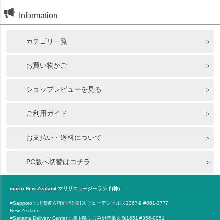
Information
カテゴリ一覧
お買い物かご
ショップレビューを見る
ご利用ガイド
お支払い・送料について
PC版へ切替はコチラ
mariri New Zealand マリリニュージーランド(株)
■Sapporo：北海道石狩郡当別町スウェーデンヒルズ2367-9 #061-3777
New Zealand
■Saitama Delivery Center：埼玉県ふじみ野市亀久保1651 #356-0051