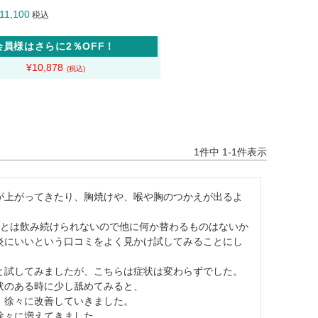
11,100
税込
会員様はさらに2％OFF！
¥
10,878
1
件中
1
-
1
件表示
が上がってきたり、胸焼けや、喉や胸のつかえが出るよ
っとは飲み続けられないので他に何か替わるものはないか
炎にいいという口コミをよく見かけ試してみることにし
試してみましたが、こちらは症状は変わらずでした。

のある時に少し舐めてみると、

徐々に改善していきました。

々に増えてきました。
