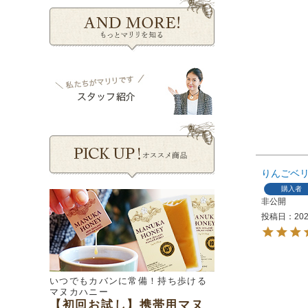
りんごベ
購入者
非公開
投稿日
202
いつでもカバンに常備！持ち歩ける
マヌカハニー
【初回お試し】携帯用マヌ