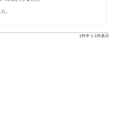


た。

1
件中
1
-
1
件表示