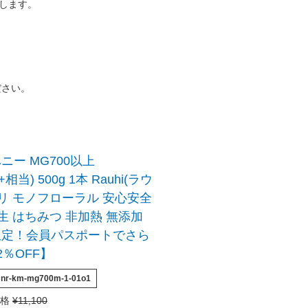
たします。
ださい。
ニー MG700以上
+相当) 500g 1本 Rauhi(ラウ
リリ モノフローラル 安心安全
 生 はちみつ 非加熱 無添加
限定！会員パスポートでさら
2％OFF】
nr-km-mg700m-1-01o1
格
¥
11,100