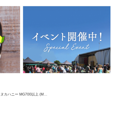
MG700以上 (MGS18+相当) 500g 1本 Rauhi(ラウヒ) マリリ モノフローラル 安心安全のNZ産 生 はちみつ 非加熱 無添加 【本店限定！会員パスポートでさらに最大12％OFF】のレビュー