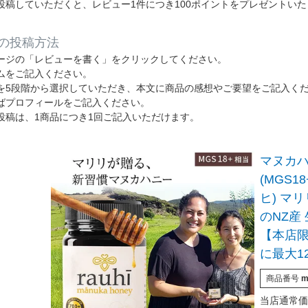
投稿していただくと、レビュー1件につき100ポイントをプレゼントい
の投稿方法
ージの「レビューを書く」をクリックしてください。
ムをご記入ください。
を5段階から選択していただき、本文に商品の感想やご要望をご記入く
ばプロフィールをご記入ください。
投稿は、1商品につき1回ご記入いただけます。
マヌカハ
(MGS18
ヒ) マ
のNZ産
【本店
に最大1
商品番号
m
当店通常価