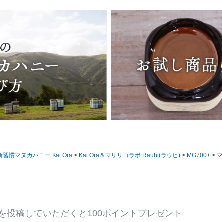
習慣マヌカハニー Kai Ora
Kai Ora＆マリリコラボ Rauhi(ラウヒ)
MG700+
マヌカハニー 
を投稿していただくと100ポイントプレゼント