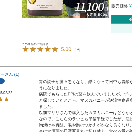
販売価格
¥
5.00
1
リー
1
胃の調子が度々悪くなり、酷くなって日中も胃酸
うになりました。

5/02/22
病院でもらったPPIの薬を飲んでいましたが、ず
と探していたところ、マヌカハニーが逆流性食道
ました。

以前マリリさんで購入したカヌカハニーはどうかと
なので、こちらのラウヒも半信半疑でしたが、症状
胸焼けや胃酸、喉や胸のつかえがかなり良くなり、
今は常備薬の日野百草丸に切り替え、食べる量が徐