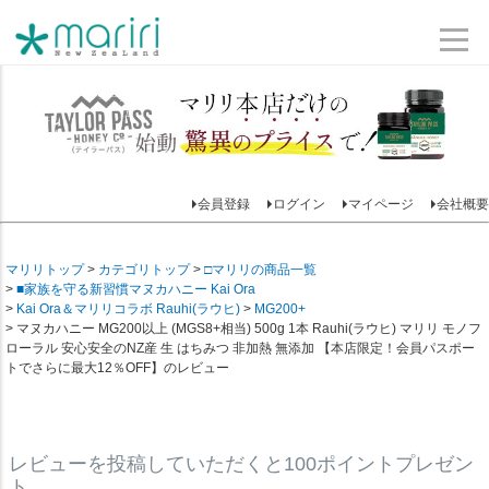
会員登録
ログイン
マイページ
会社概要
マリリトップ
カテゴリトップ
□マリリの商品一覧
■家族を守る新習慣マヌカハニー Kai Ora
Kai Ora＆マリリコラボ Rauhi(ラウヒ)
MG200+
マヌカハニー MG200以上 (MGS8+相当) 500g 1本 Rauhi(ラウヒ) マリリ モノフ
ローラル 安心安全のNZ産 生 はちみつ 非加熱 無添加 【本店限定！会員パスポー
トでさらに最大12％OFF】のレビュー
レビューを投稿していただくと100ポイントプレゼン
ト