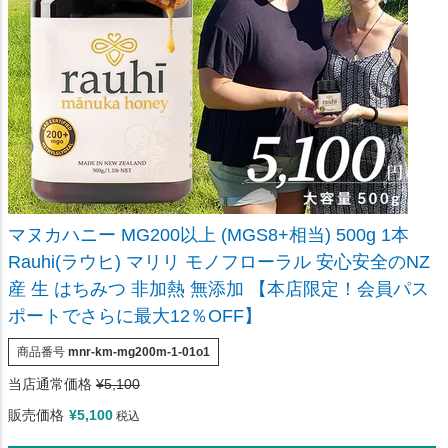
マヌカハニー MG200以上 (MGS8+相当) 500g 1本
Rauhi(ラウヒ) マリリ モノフローラル 安心安全のNZ
産 生 はちみつ 非加熱 無添加 【本店限定！会員パス
ポートでさらに最大12％OFF】
商品番号
mnr-km-mg200m-1-01o1
当店通常価格
¥
5,100
販売価格
¥
5,100
税込