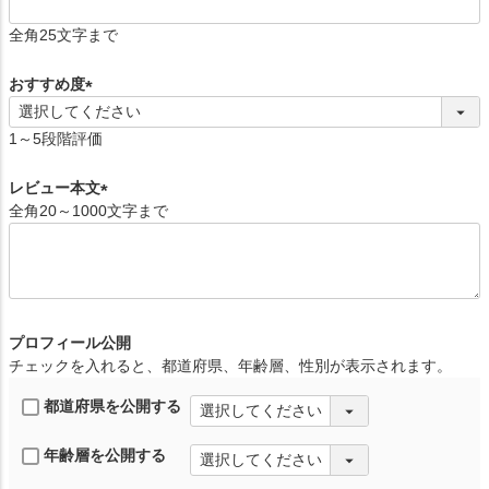
(
必
全角25文字まで
須
)
おすすめ度
(
必
1～5段階評価
須
)
レビュー本文
全角20～1000文字まで
(
必
須
)
プロフィール公開
チェックを入れると、都道府県、年齢層、性別が表示されます。
都道府県を公開する
年齢層を公開する