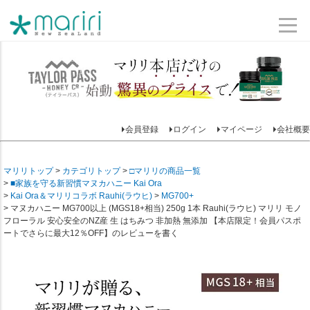
会員登録
ログイン
マイページ
会社概要
マリリトップ
カテゴリトップ
□マリリの商品一覧
■家族を守る新習慣マヌカハニー Kai Ora
Kai Ora＆マリリコラボ Rauhi(ラウヒ)
MG700+
マヌカハニー MG700以上 (MGS18+相当) 250g 1本 Rauhi(ラウヒ) マリリ モノ
フローラル 安心安全のNZ産 生 はちみつ 非加熱 無添加 【本店限定！会員パスポ
ートでさらに最大12％OFF】のレビューを書く