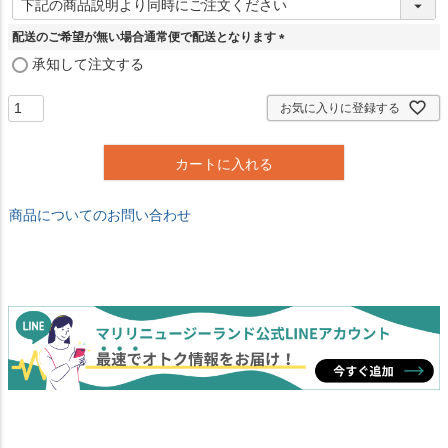
必
須
配送のご希望が無い場合通常便で配送となります
)
(
承知して注文する
必
須
お気に入りに登録する
)
カートに入れる
商品についてのお問い合わせ