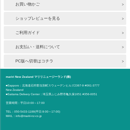
お買い物かご
ショップレビューを見る
ご利用ガイド
お支払い・送料について
PC版へ切替はコチラ
mariri New Zealand マリリニュージーランド(株)
■Sapporo：北海道石狩郡当別町スウェーデンヒルズ2367-9 #061-3777
New Zealand
■Saitama Delivery Center：埼玉県ふじみ野市亀久保1651 #356-0051
営業時間：平日10:00～17:00
TEL：050-5433-1188(平日:9:00～17:00)
MAIL：info@mariri-nz-co.jp