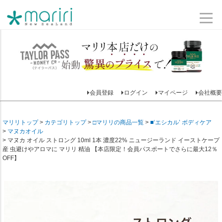
会員登録
ログイン
マイページ
会社概要
マリリトップ
カテゴリトップ
□マリリの商品一覧
■‘エシカル’ ボディケア
マヌカオイル
マヌカ オイル ストロング 10ml 1本 濃度22% ニュージーランド イーストケープ
産 虫避けやアロマに マリリ 精油 【本店限定！会員パスポートでさらに最大12％
OFF】