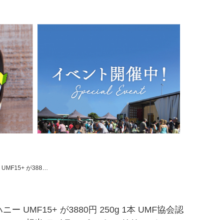
イラーパス ＆ マリリ モノフローラル 生 はちみつ 非加熱 無添加 【本店限定！会員パスポートでさらに最大12％OFF】
ー UMF15+ が3880円 250g 1本 UMF協会認