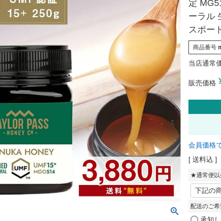
定 MG
ーラル 
スポート
商品番号
当店通常
販売価格
会員価格
送料込
★通常便以
配送のご希
承知し