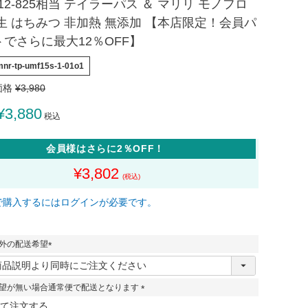
512-825相当 テイラーパス ＆ マリリ モノフロ
生 はちみつ 非加熱 無添加 【本店限定！会員パ
でさらに最大12％OFF】
mnr-tp-umf15s-1-01o1
価格
¥
3,980
¥
3,880
税込
会員様はさらに2％OFF！
¥
3,802
で購入するにはログインが必要です。
外の配送希望
(
必
須
望が無い場合通常便で配送となります
)
(
て注文する