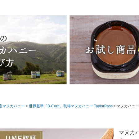
認定マヌカハニー
世界基準「B-Corp」取得マヌカハニー TaylorPass
マヌカハニー UMF15+ が3880円 250g 1本 UMF協会認定 MG512-825相当 テ
マヌカハニ