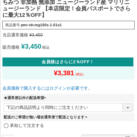
ちみつ 非加熱 無添加 ニュージーランド産 マリリニ
ュージーランド 【本店限定！会員パスポートでさら
に最大12％OFF】
商品番号
pmr-nh-mg100s-1-01o1
当店通常価格
¥
3,450
¥
3,450
販売価格
税込
会員様はさらに2％OFF！
¥
3,381
会員価格で購入するにはログインが必要です。
★通常便以外の配送希望
(
必
須
配送のご希望が無い場合通常便で配送となります
)
(
承知して注文する
必
須