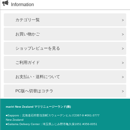
Information
カテゴリ一覧
お買い物かご
ショップレビューを見る
ご利用ガイド
お支払い・送料について
PC版へ切替はコチラ
mariri New Zealand マリリニュージーランド(株)
■Sapporo：北海道石狩郡当別町スウェーデンヒルズ2367-9 #061-3777
New Zealand
■Saitama Delivery Center：埼玉県ふじみ野市亀久保1651 #356-0051