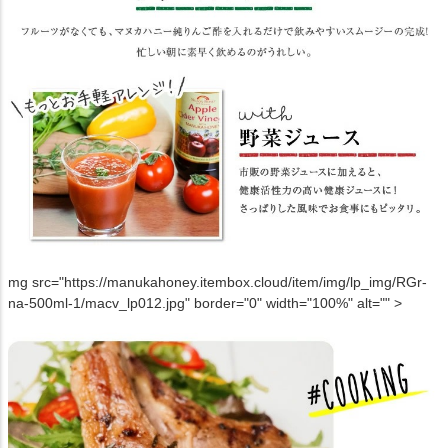
mg src="https://manukahoney.itembox.cloud/item/img/lp_img/RGr-
na-500ml-1/macv_lp012.jpg" border="0" width="100%" alt="" >