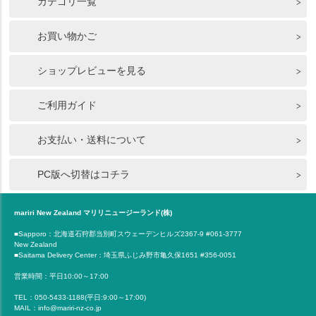
カテゴリ一覧
お買い物かご
ショップレビューを見る
ご利用ガイド
お支払い・送料について
PC版へ切替はコチラ
mariri New Zealand マリリニュージーランド(株)
■Sapporo：北海道石狩郡当別町スウェーデンヒルズ2367-9 #061-3777
New Zealand
■Saitama Delivery Center：埼玉県ふじみ野市亀久保1651 #356-0051
営業時間：平日10:00～17:00
TEL：050-5433-1188(平日:9:00～17:00)
MAIL：info@mariri-nz-co.jp