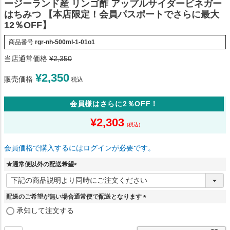
ージーランド産 リンゴ酢 アップルサイダービネガー
はちみつ 【本店限定！会員パスポートでさらに最大
12％OFF】
商品番号
rgr-nh-500ml-1-01o1
当店通常価格
¥
2,350
¥
2,350
販売価格
税込
会員様はさらに2％OFF！
¥
2,303
会員価格で購入するにはログインが必要です。
★通常便以外の配送希望
(
必
須
配送のご希望が無い場合通常便で配送となります
)
(
承知して注文する
必
須