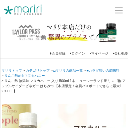
会員登録
ログイン
マイページ
会社概要
マリリトップ
カテゴリトップ
□マリリの商品一覧
■カラダ想いの調味料
りんご酢withマヌカハニー
りんご酢 無添加 マヌカハニー 入り 500ml 1本 ニュージーランド産 リンゴ酢 ア
ップルサイダービネガー はちみつ 【本店限定！会員パスポートでさらに最大1
2％OFF】