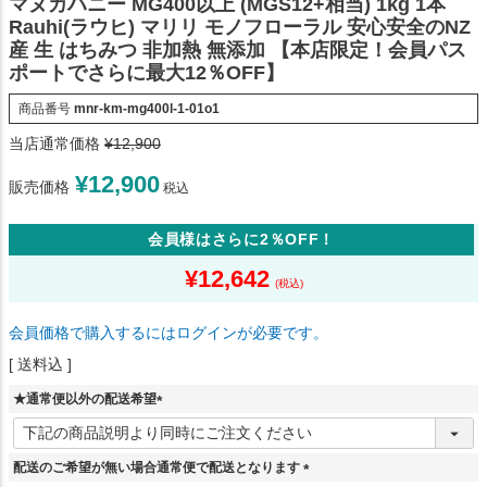
マヌカハニー MG400以上 (MGS12+相当) 1kg 1本
Rauhi(ラウヒ) マリリ モノフローラル 安心安全のNZ
産 生 はちみつ 非加熱 無添加 【本店限定！会員パス
ポートでさらに最大12％OFF】
商品番号
mnr-km-mg400l-1-01o1
当店通常価格
¥
12,900
¥
12,900
販売価格
税込
会員様はさらに2％OFF！
¥
12,642
会員価格で購入するにはログインが必要です。
送料込
★通常便以外の配送希望
(
必
須
配送のご希望が無い場合通常便で配送となります
)