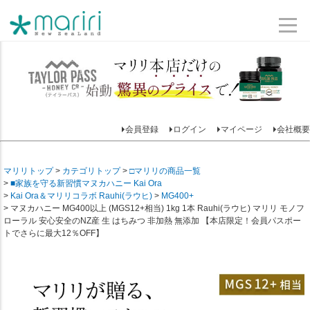
会員登録
ログイン
マイページ
会社概要
マリリトップ
カテゴリトップ
□マリリの商品一覧
■家族を守る新習慣マヌカハニー Kai Ora
Kai Ora＆マリリコラボ Rauhi(ラウヒ)
MG400+
マヌカハニー MG400以上 (MGS12+相当) 1kg 1本 Rauhi(ラウヒ) マリリ モノフ
ローラル 安心安全のNZ産 生 はちみつ 非加熱 無添加 【本店限定！会員パスポー
トでさらに最大12％OFF】