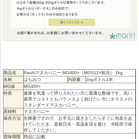
商品名
Rauhiマヌカハニー MG400+（MGS12+相当） 1kg
名称
はちみつ
内容量
1kgボトル1本
MG値
MG400+
特長
健康を気遣って摂り入れたい方に最適な数値です。高い
基準でコストともバランスよく続けたい方にオススメの
スタンダードマヌカハニー。
原材料
マヌカハニー
保存方法
生蜂蜜ですので、お手元に届きましたらすぐに包装をあ
けていただき、直射日光・高温多湿を避け、冷暗所で保
存してください。
賞味期限
商品に記載