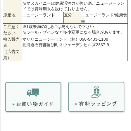
※マヌカハニーは健康活性力が強い為、ニュージーラン
ドでは賞味期限を設けておりません。
原産地
ニュージーランド
区分
ニュージーランド/健康食
品
ご注意く
※1歳未満の乳児には与えないで下さい。
※ラベルデザインなど多少変更になる場合があります。
ださい
輸入販売
マリリニュージーランド（株）050-5433-1188
北海道石狩郡当別町スウェーデンヒルズ2367-9
者
（広告文
責）