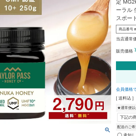
定 MG
ーラル 
スポート
商品番号
当店通常
販売価格
会員価格
送料込
★通常便以
配送のご希
承知し