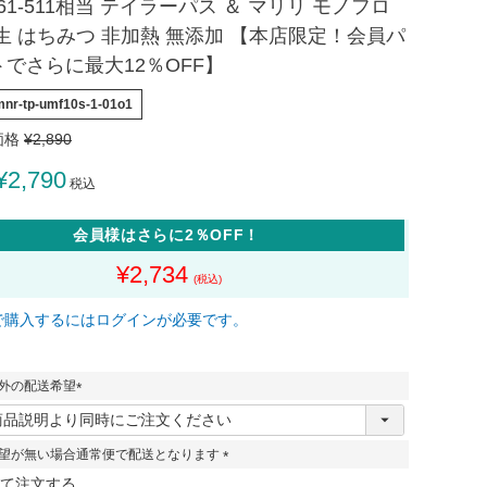
261-511相当 テイラーパス ＆ マリリ モノフロ
生 はちみつ 非加熱 無添加 【本店限定！会員パ
でさらに最大12％OFF】
mnr-tp-umf10s-1-01o1
価格
¥
2,890
¥
2,790
税込
会員様はさらに2％OFF！
¥
2,734
で購入するにはログインが必要です。
外の配送希望
(
必
須
望が無い場合通常便で配送となります
)
(
て注文する