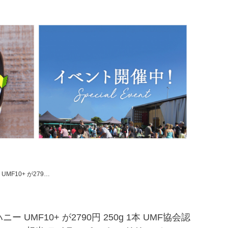
イラーパス ＆ マリリ モノフローラル 生 はちみつ 非加熱 無添加 【本店限定！会員パスポートでさらに最大12％OFF】
ー UMF10+ が2790円 250g 1本 UMF協会認