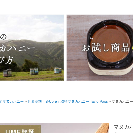
認定マヌカハニー
世界基準「B-Corp」取得マヌカハニー TaylorPass
マヌカハニー UMF10+ が2790円 250g 1本 UMF協会認定 MG261-511相当 テ
マヌカハニ