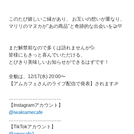
このたび嬉しいご縁があり、 お互いの想いが重なり、
マリリのマヌカが"あの商品"と奇跡的な出会いを🤝💛
まだ解禁前なので多くは語れませんが💦
皆様にもきっと喜んでいただける、
とびきり美味しいお知らせができるはずです！
全貌は、12/17(水) 20:00〜
【アムカフェさんのライブ配信で発表】されます🎉
……………………………
【Instagramアカウント】
@iwakiamecafe
……………………………
【TikTokアカウント】
@amecafe1