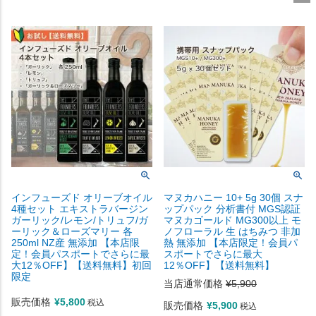
インフューズド オリーブオイル
マヌカハニー 10+ 5g 30個 スナ
4種セット エキストラバージン
ップパック 分析書付 MGS認証
ガーリック/レモン/トリュフ/ガ
マヌカゴールド MG300以上 モ
ーリック＆ローズマリー 各
ノフローラル 生 はちみつ 非加
250ml NZ産 無添加 【本店限
熱 無添加 【本店限定！会員パ
定！会員パスポートでさらに最
スポートでさらに最大
大12％OFF】【送料無料】初回
12％OFF】【送料無料】
限定
当店通常価格
¥
5,900
販売価格
¥
5,800
税込
販売価格
¥
5,900
税込