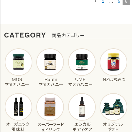
1
…
5
6