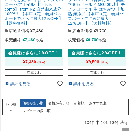
ニー ヘアオイル 【This is
マヌカゴールド MG300以上 モ
comb】 from NZ 自然由来成分
ノフローラル 生 はちみつ 非加
100%！ 【本店限定！会員パス
熱 無添加 【本店限定！会員パ
ポートでさらに最大12％OFF】
スポートでさらに最大
【送料無料】
12％OFF】【送料無料】
当店通常価格
¥
7,480
当店通常価格
¥
9,700
販売価格
¥
7,480
販売価格
¥
9,700
税込
税込
会員様はさらに2％OFF！
会員様はさらに2％OFF！
¥
7,330
¥
9,506
在庫切れ
在庫切れ
詳細を見る
詳細を見る
価格が安い順
価格が高い順
新着順
おすすめ順
並び替
え
レビューの多い順
104
件中
101
-
104
件表示