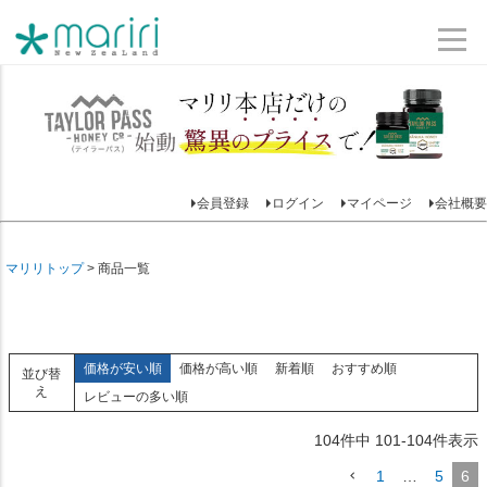
会員登録
ログイン
マイページ
会社概要
マリリトップ
商品一覧
価格が安い順
価格が高い順
新着順
おすすめ順
並び替
え
レビューの多い順
104
件中
101
-
104
件表示
1
…
5
6