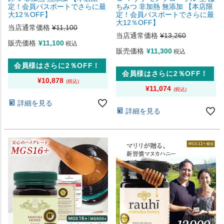
定！会員パスポートでさらに最
ちみつ 非加熱 無添加 【本店限
大12％OFF】
定！会員パスポートでさらに最
大12％OFF】
当店通常価格
¥
11,100
当店通常価格
¥
13,260
販売価格
¥
11,100
税込
販売価格
¥
11,300
税込
会員様はさらに2％OFF！
会員様はさらに2％OFF！
¥
10,878
¥
11,074
詳細を見る
詳細を見る