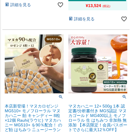
詳細を見る
¥
13,524
詳細を見る
本店新登場！マヌカロゼンジ
マヌカハニー 12+ 500g 1本 認
MG510+ モノフローラル マヌ
定書/分析書付き MGS認証 マヌ
カハニー 飴 キャンディー 8粒
カゴールド MG400以上 モノフ
×12個 Rauhi(ラウヒ) マヌカハ
ローラル 生 はちみつ 非加熱 無
ニー MG510+ を90％配合！ の
添加 【本店限定！会員パスポー
ど飴 はちみつ ニュージーラン
トでさらに最大12％OFF】