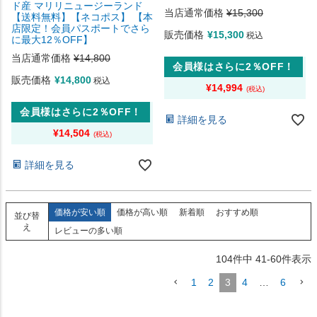
ド産 マリリニュージーランド
当店通常価格
¥
15,300
【送料無料】【ネコポス】 【本
店限定！会員パスポートでさら
販売価格
¥
15,300
税込
に最大12％OFF】
当店通常価格
¥
14,800
会員様はさらに2％OFF！
販売価格
¥
14,800
税込
¥
14,994
会員様はさらに2％OFF！
詳細を見る
¥
14,504
詳細を見る
価格が安い順
価格が高い順
新着順
おすすめ順
並び替
え
レビューの多い順
104
件中
41
-
60
件表示
1
2
3
4
…
6