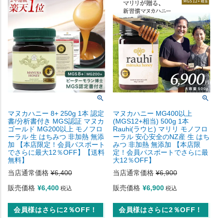
マヌカハニー 8+ 250g 1本 認定
マヌカハニー MG400以上
書/分析書付き MGS認証 マヌカ
(MGS12+相当) 500g 1本
ゴールド MG200以上 モノフロ
Rauhi(ラウヒ) マリリ モノフロ
ーラル 生 はちみつ 非加熱 無添
ーラル 安心安全のNZ産 生 はち
加 【本店限定！会員パスポート
みつ 非加熱 無添加 【本店限
でさらに最大12％OFF】【送料
定！会員パスポートでさらに最
無料】
大12％OFF】
当店通常価格
¥
6,400
当店通常価格
¥
6,900
販売価格
¥
6,400
販売価格
¥
6,900
税込
税込
会員様はさらに2％OFF！
会員様はさらに2％OFF！