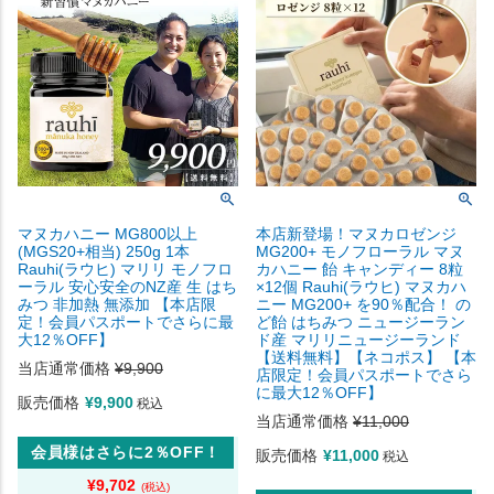
マヌカハニー MG800以上
本店新登場！マヌカロゼンジ
(MGS20+相当) 250g 1本
MG200+ モノフローラル マヌ
Rauhi(ラウヒ) マリリ モノフロ
カハニー 飴 キャンディー 8粒
ーラル 安心安全のNZ産 生 はち
×12個 Rauhi(ラウヒ) マヌカハ
みつ 非加熱 無添加 【本店限
ニー MG200+ を90％配合！ の
定！会員パスポートでさらに最
ど飴 はちみつ ニュージーラン
大12％OFF】
ド産 マリリニュージーランド
【送料無料】【ネコポス】 【本
当店通常価格
¥
9,900
店限定！会員パスポートでさら
に最大12％OFF】
販売価格
¥
9,900
税込
当店通常価格
¥
11,000
会員様はさらに2％OFF！
販売価格
¥
11,000
税込
¥
9,702