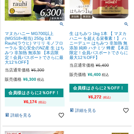
マヌカハニー MG700以上
生 はちみつ 1kg 1本 【 マヌカ
(MGS18+相当) 250g 1本
ハニー を超える栄養素！】 ハ
Rauhi(ラウヒ) マリリ モノフロ
ニーデュー はちみつ 非加熱 無
ーラル 安心安全のNZ産 生 はち
添加 純粋 ハチミツ 蜂蜜 【本店
みつ 非加熱 無添加 【本店限
限定！会員パスポートでさらに
定！会員パスポートでさらに最
最大12％OFF】
大12％OFF】
当店通常価格
¥
6,400
当店通常価格
¥
6,300
販売価格
¥
6,400
税込
販売価格
¥
6,300
税込
会員様はさらに2％OFF！
会員様はさらに2％OFF！
¥
6,272
¥
6,174
詳細を見る
詳細を見る