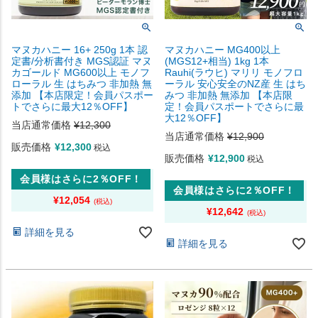
マヌカハニー 16+ 250g 1本 認
マヌカハニー MG400以上
定書/分析書付き MGS認証 マヌ
(MGS12+相当) 1kg 1本
カゴールド MG600以上 モノフ
Rauhi(ラウヒ) マリリ モノフロ
ローラル 生 はちみつ 非加熱 無
ーラル 安心安全のNZ産 生 はち
添加 【本店限定！会員パスポー
みつ 非加熱 無添加 【本店限
トでさらに最大12％OFF】
定！会員パスポートでさらに最
大12％OFF】
当店通常価格
¥
12,300
当店通常価格
¥
12,900
販売価格
¥
12,300
税込
販売価格
¥
12,900
税込
会員様はさらに2％OFF！
会員様はさらに2％OFF！
¥
12,054
¥
12,642
詳細を見る
詳細を見る