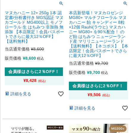
マヌカハニー 12+ 250g 1本 認
本店新登場！マヌカロゼンジ
定書/分析書付き MGS認証 マヌ
MG80+ マルチフローラル マヌ
カゴールド MG400以上 モノフ
カハニー 飴 キャンディー 8粒
ローラル 生 はちみつ 非加熱 無
×12個 Rauhi(ラウヒ) マヌカハ
添加 【本店限定！会員パスポー
ニー MG80+ を90％配合！ の
トでさらに最大12％OFF】
ど飴 はちみつ ニュージーラン
【送料無料】
ド産 マリリニュージーランド
【送料無料】【ネコポス】 【本
当店通常価格
¥
8,600
店限定！会員パスポートでさら
に最大12％OFF】
販売価格
¥
8,600
税込
当店通常価格
¥
9,700
会員様はさらに2％OFF！
販売価格
¥
9,700
税込
¥
8,428
会員様はさらに2％OFF！
詳細を見る
¥
9,506
詳細を見る