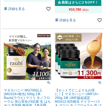
会員様はさらに2％OFF！
詳細を見る
¥
10,780
詳細を見る
マヌカハニー MG700以上
【セットでどこよりもお得
(MGS18+相当) 500g 1本
に！】マヌカハニー UMF15+
Rauhi(ラウヒ) マリリ モノフロ
250g 3本 UMF協会認定
ーラル 安心安全のNZ産 生 はち
MG512-825相当 テイラーパス
みつ 非加熱 無添加 【本店限
＆ マリリ モノフローラル 生 は