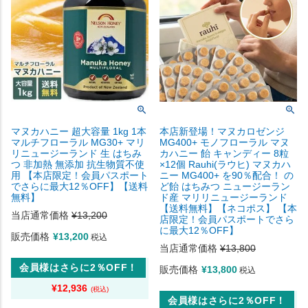
マヌカハニー 超大容量 1kg 1本
本店新登場！マヌカロゼンジ
マルチフローラル MG30+ マリ
MG400+ モノフローラル マヌ
リニュージーランド 生 はちみ
カハニー 飴 キャンディー 8粒
つ 非加熱 無添加 抗生物質不使
×12個 Rauhi(ラウヒ) マヌカハ
用 【本店限定！会員パスポート
ニー MG400+ を90％配合！ の
でさらに最大12％OFF】【送料
ど飴 はちみつ ニュージーラン
無料】
ド産 マリリニュージーランド
【送料無料】【ネコポス】 【本
当店通常価格
¥
13,200
店限定！会員パスポートでさら
に最大12％OFF】
販売価格
¥
13,200
税込
当店通常価格
¥
13,800
会員様はさらに2％OFF！
販売価格
¥
13,800
税込
¥
12,936
会員様はさらに2％OFF！