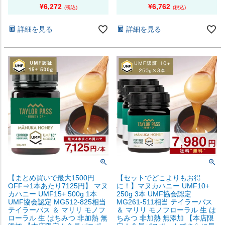
¥
6,272
¥
6,762
詳細を見る
詳細を見る
【まとめ買いで最大1500円
【セットでどこよりもお得
OFF⇒1本あたり7125円】 マヌ
に！】マヌカハニー UMF10+
カハニー UMF15+ 500g 1本
250g 3本 UMF協会認定
UMF協会認定 MG512-825相当
MG261-511相当 テイラーパス
テイラーパス ＆ マリリ モノフ
＆ マリリ モノフローラル 生 は
ローラル 生 はちみつ 非加熱 無
ちみつ 非加熱 無添加 【本店限