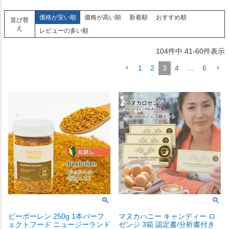
価格が安い順
価格が高い順
新着順
おすすめ順
並び替
え
レビューの多い順
104
件中
41
-
60
件表示
1
2
3
4
…
6
ビーポーレン 250g 1本パーフ
マヌカハニー キャンディー ロ
ェクトフード ニュージーランド
ゼンジ 3箱 認定書/分析書付き