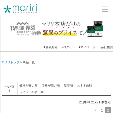
会員登録
ログイン
マイページ
会社概要
マリリトップ
商品一覧
価格が安い順
価格が高い順
新着順
おすすめ順
並び替
え
レビューの多い順
21
件中
21
-
21
件表示
1
2