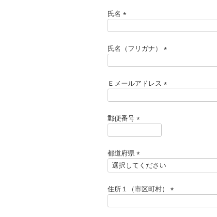
氏名
(
必
須
氏名（フリガナ）
)
(
必
須
Ｅメールアドレス
)
(
必
須
郵便番号
)
(
必
須
都道府県
)
(
必
須
住所１（市区町村）
)
(
必