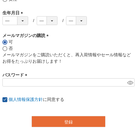
須
)
生年月日
(
必
須
メールマガジンの購読
)
可
(
否
必
メールマガジンをご購読いただくと、再入荷情報やセール情報など
須
お得をたっぷりお届けします！
)
パスワード
(
必
須
個人情報保護方針
に同意する
)
登録