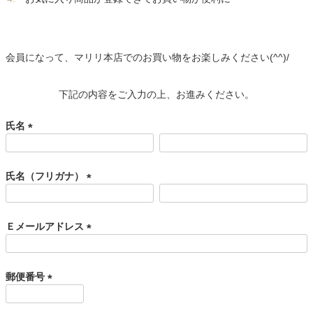
会員になって、マリリ本店でのお買い物をお楽しみください(^^)/
下記の内容をご入力の上、お進みください。
氏名
(
必
須
氏名（フリガナ）
)
(
必
須
Ｅメールアドレス
)
(
必
須
郵便番号
)
(
必