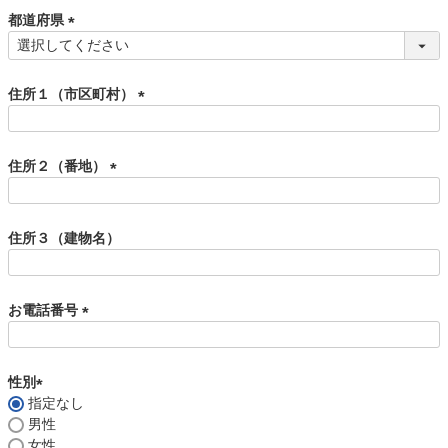
須
都道府県
)
(
必
須
住所１（市区町村）
)
(
必
須
住所２（番地）
)
(
必
須
住所３（建物名）
)
お電話番号
(
必
須
性別
)
指定なし
(
男性
必
女性