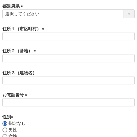
須
都道府県
)
(
必
須
住所１（市区町村）
)
(
必
須
住所２（番地）
)
(
必
須
住所３（建物名）
)
お電話番号
(
必
須
性別
)
指定なし
(
男性
必
女性