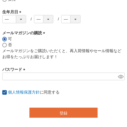
須
)
生年月日
(
必
須
メールマガジンの購読
)
可
(
否
必
メールマガジンをご購読いただくと、再入荷情報やセール情報など
須
お得をたっぷりお届けします！
)
パスワード
(
必
須
個人情報保護方針
に同意する
)
登録