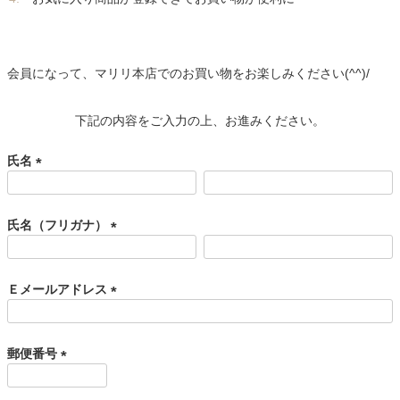
会員になって、マリリ本店でのお買い物をお楽しみください(^^)/
下記の内容をご入力の上、お進みください。
氏名
(
必
須
氏名（フリガナ）
)
(
必
須
Ｅメールアドレス
)
(
必
須
郵便番号
)
(
必