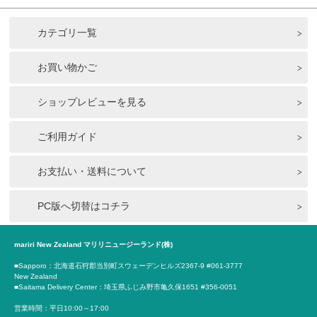
カテゴリ一覧
お買い物かご
ショップレビューを見る
ご利用ガイド
お支払い・送料について
PC版へ切替はコチラ
mariri New Zealand マリリニュージーランド(株)
■Sapporo：北海道石狩郡当別町スウェーデンヒルズ2367-9 #061-3777
New Zealand
■Saitama Delivery Center：埼玉県ふじみ野市亀久保1651 #356-0051
営業時間：平日10:00～17:00