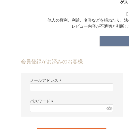
ゲス
【
他人の権利、利益、名誉などを損ねたり、法
レビュー内容が不適切と判断し
会員登録がお済みのお客様
メールアドレス
(
必
須
パスワード
)
(
必
須
)