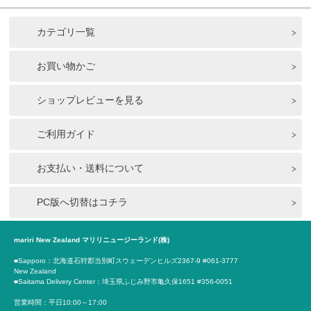
カテゴリ一覧
お買い物かご
ショップレビューを見る
ご利用ガイド
お支払い・送料について
PC版へ切替はコチラ
mariri New Zealand マリリニュージーランド(株)
■Sapporo：北海道石狩郡当別町スウェーデンヒルズ2367-9 #061-3777
New Zealand
■Saitama Delivery Center：埼玉県ふじみ野市亀久保1651 #356-0051
営業時間：平日10:00～17:00