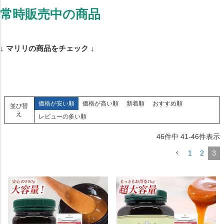
常時販売中の商品
↓ マリリの商品をチェック ↓
価格が安い順
価格が高い順
新着順
おすすめ順
並び替
え
レビューの多い順
46
件中
41
-
46
件表示
1
2
3