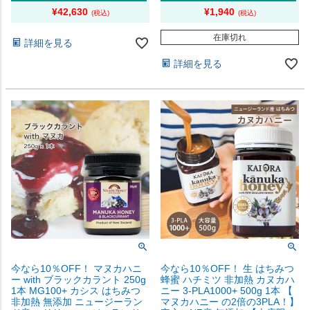
¥
42,630
¥
1,940
在庫切れ
詳細を見る
詳細を見る
今なら10％OFF！ マヌカハニ
今なら10％OFF！ 生 はちみつ
ー with ブラックカラント 250g
蜂蜜 ハチミツ 非加熱 カヌカハ
1本 MG100+ カシス はちみつ
ニー 3-PLA1000+ 500g 1本 【
非加熱 無添加 ニュージーラン
マヌカハニー の2倍の3PLA！】