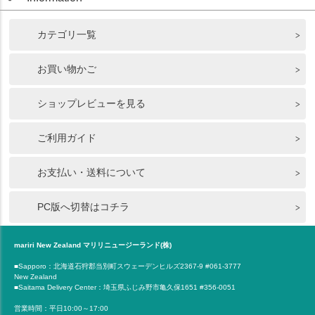
カテゴリ一覧
お買い物かご
ショップレビューを見る
ご利用ガイド
お支払い・送料について
PC版へ切替はコチラ
mariri New Zealand マリリニュージーランド(株)
■Sapporo：北海道石狩郡当別町スウェーデンヒルズ2367-9 #061-3777
New Zealand
■Saitama Delivery Center：埼玉県ふじみ野市亀久保1651 #356-0051
営業時間：平日10:00～17:00