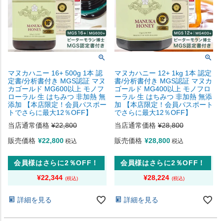
マヌカハニー 16+ 500g 1本 認
マヌカハニー 12+ 1kg 1本 認定
定書/分析書付き MGS認証 マヌ
書/分析書付き MGS認証 マヌカ
カゴールド MG600以上 モノフ
ゴールド MG400以上 モノフロ
ローラル 生 はちみつ 非加熱 無
ーラル 生 はちみつ 非加熱 無添
添加 【本店限定！会員パスポー
加 【本店限定！会員パスポート
トでさらに最大12％OFF】
でさらに最大12％OFF】
当店通常価格
¥
22,800
当店通常価格
¥
28,800
販売価格
¥
22,800
販売価格
¥
28,800
税込
税込
会員様はさらに2％OFF！
会員様はさらに2％OFF！
¥
22,344
¥
28,224
詳細を見る
詳細を見る