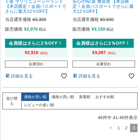
ド産 マリリニュージーランド
安心のNZ産 無添加 【本店限
【本店限定！会員パスポートで
定！会員パスポートでさらに最
さらに最大12％OFF】
大12％OFF】
当店通常価格
¥
3,300
当店通常価格
¥
3,500
販売価格
¥
2,970
販売価格
¥
3,150
税込
税込
会員様はさらに2％OFF！
会員様はさらに2％OFF！
¥
2,910
¥
3,087
在庫切れ
在庫切れ
詳細を見る
詳細を見る
価格が安い順
価格が高い順
新着順
おすすめ順
並び替
え
レビューの多い順
46
件中
41
-
46
件表示
1
2
3