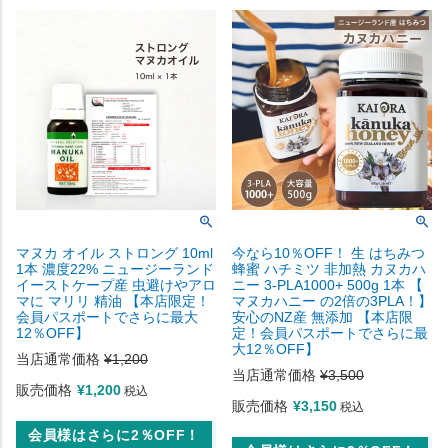
マヌカ オイル ストロング 10ml
今なら10％OFF！ 生 はちみつ
1本 濃度22% ニュージーランド
蜂蜜 ハチミツ 非加熱 カヌカハ
イーストケープ産 虫避けやアロ
ニー 3-PLA1000+ 500g 1本 【
マに マリリ 精油 【本店限定！
マヌカハニー の2倍の3PLA！】
会員パスポートでさらに最大
安心のNZ産 無添加 【本店限
12％OFF】
定！会員パスポートでさらに最
大12％OFF】
当店通常価格
¥
1,200
当店通常価格
¥
3,500
販売価格
¥
1,200
税込
販売価格
¥
3,150
税込
会員様はさらに2％OFF！