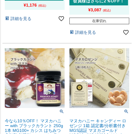
会員様はさらに2％OFF！
¥
1,176
¥
3,087
詳細を見る
在庫切れ
詳細を見る
今なら10％OFF！ マヌカハニ
マヌカハニー キャンディー ロ
ー with ブラックカラント 250g
ゼンジ 1箱 認定書/分析書付き
1本 MG100+ カシス はちみつ
MGS認証 マヌカゴールド