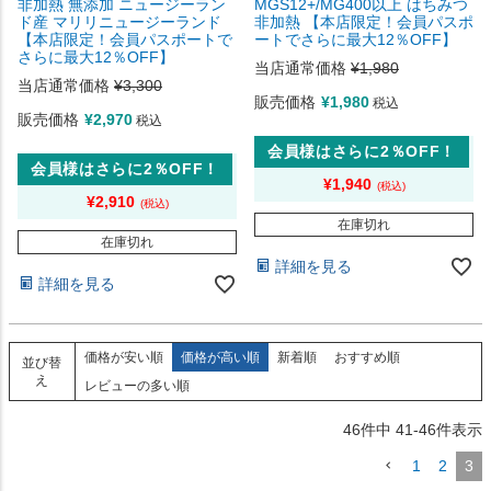
非加熱 無添加 ニュージーラン
MGS12+/MG400以上 はちみつ
ド産 マリリニュージーランド
非加熱 【本店限定！会員パスポ
【本店限定！会員パスポートで
ートでさらに最大12％OFF】
さらに最大12％OFF】
当店通常価格
¥
1,980
当店通常価格
¥
3,300
販売価格
¥
1,980
税込
販売価格
¥
2,970
税込
会員様はさらに2％OFF！
会員様はさらに2％OFF！
¥
1,940
¥
2,910
在庫切れ
在庫切れ
詳細を見る
詳細を見る
価格が安い順
価格が高い順
新着順
おすすめ順
並び替
え
レビューの多い順
46
件中
41
-
46
件表示
1
2
3