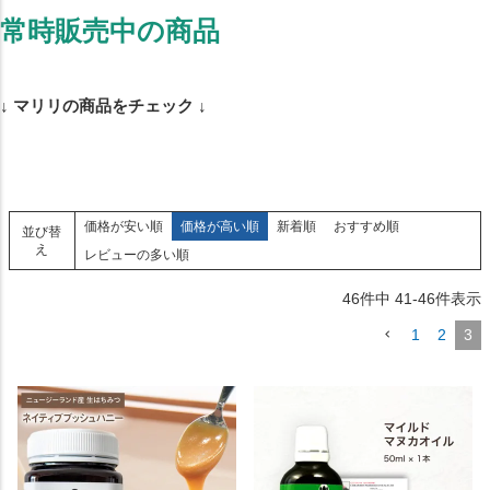
常時販売中の商品
↓ マリリの商品をチェック ↓
価格が安い順
価格が高い順
新着順
おすすめ順
並び替
え
レビューの多い順
46
件中
41
-
46
件表示
1
2
3