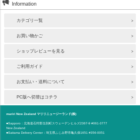
Information
カテゴリ一覧
お買い物かご
ショップレビューを見る
ご利用ガイド
お支払い・送料について
PC版へ切替はコチラ
mariri New Zealand マリリニュージーランド(株)
■Sapporo：北海道石狩郡当別町スウェーデンヒルズ2367-9 #061-3777
New Zealand
■Saitama Delivery Center：埼玉県ふじみ野市亀久保1651 #356-0051