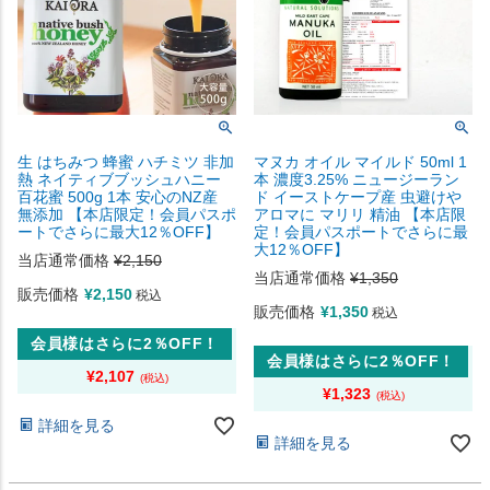
生 はちみつ 蜂蜜 ハチミツ 非加
マヌカ オイル マイルド 50ml 1
熱 ネイティブブッシュハニー
本 濃度3.25% ニュージーラン
百花蜜 500g 1本 安心のNZ産
ド イーストケープ産 虫避けや
無添加 【本店限定！会員パスポ
アロマに マリリ 精油 【本店限
ートでさらに最大12％OFF】
定！会員パスポートでさらに最
大12％OFF】
当店通常価格
¥
2,150
当店通常価格
¥
1,350
販売価格
¥
2,150
税込
販売価格
¥
1,350
税込
会員様はさらに2％OFF！
会員様はさらに2％OFF！
¥
2,107
¥
1,323
詳細を見る
詳細を見る