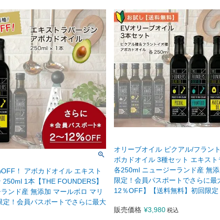
オリーブオイル ピクアル/フラント
ボカドオイル 3種セット エキス
各250ml ニュージーランド産 無
%OFF！ アボカドオイル エキスト
限定！会員パスポートでさらに最
250ml 1本【THE FOUNDERS】
12％OFF】【送料無料】初回限定
ランド産 無添加 マールボロ マリ
限定！会員パスポートでさらに最大
販売価格
¥
3,980
税込
】