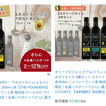
オリーブオイル ピクアル/フラント
ボカドオイル 3種セット エキス
各250ml ニュージーランド産 無
%OFF！ アボカドオイル エキスト
限定！会員パスポートでさらに最
250ml 1本【THE FOUNDERS】
12％OFF】【送料無料】初回限定
ランド産 無添加 マールボロ マリ
限定！会員パスポートでさらに最大
販売価格
¥
3,980
税込
】