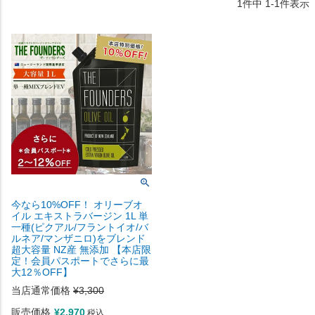
1
件中
1
-
1
件表示
今なら10%OFF！ オリーブオ
イル エキストラバージン 1L 単
一種(ピクアル/フラントイオ/バ
ルネア/マンザニロ)をブレンド
超大容量 NZ産 無添加 【本店限
定！会員パスポートでさらに最
大12％OFF】
当店通常価格
¥
3,300
販売価格
¥
2,970
税込