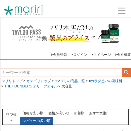
会員登録
ログイン
マイページ
会社概要
マリリトップ
カテゴリトップ
□マリリの商品一覧
■カラダ想いの調味料
THE FOUNDERS オリーブオイル
大容量
価格が安い順
価格が高い順
新着順
おすすめ順
並び替
え
レビューの多い順